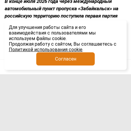
В конце июля 2026 года через международный
автомобильный пункт пропуска «Забайкальск» на
российскую территорию поступила первая партия
свежей люффы. Груз весом 7 тонн прибыл из Китая
Для улучшения работы сайта и его
и успешно прошел все необходимые проверки.
взаимодействия с пользователями мы
используем файлы cookie.
1.3K
Продолжая работу с сайтом, Вы соглашаетесь с
Политикой использования cookie
.
Согласен
Анатолий Якимов
Логистика
4 авг
Завершено строительство первой
трансграничной канатной дороги
Китай–Россия