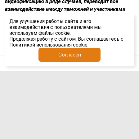
видеофиксацию в ряде случаев, переводит все
взаимодействие между таможней и участниками
ВЭД в электронный формат и устанавливает строгие
Для улучшения работы сайта и его
временные рамки для каждого этапа процедуры.
взаимодействия с пользователями мы
используем файлы cookie.
1.3K
Продолжая работу с сайтом, Вы соглашаетесь с
Политикой использования cookie
.
Согласен
Анатолий Якимов
Импорт
5 авг
Сроки доставки гаджетов из Китая в
Россию выросли вдвое: причины и
последствия для рынка