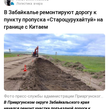
Логистика
вчера
В Забайкалье ремонтируют дорогу к
пункту пропуска «Староцурухайтуй» на
границе с Китаем
Фото пресс-службы администрации Приаргунского округа Забайкальского края
В Приаргунском округе Забайкальского края
начался ремонт участка подъездной дороги к