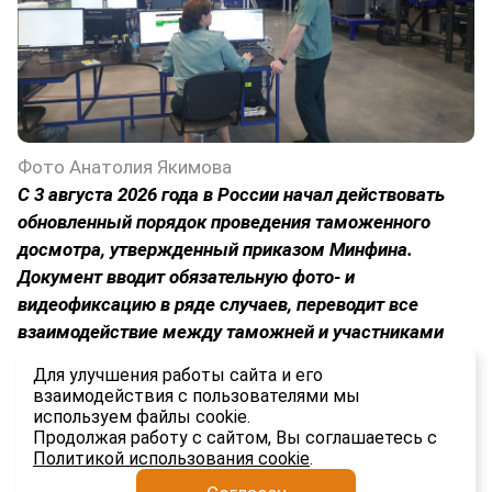
Фото Анатолия Якимова
С 3 августа 2026 года в России начал действовать
обновленный порядок проведения таможенного
досмотра, утвержденный приказом Минфина.
Документ вводит обязательную фото- и
видеофиксацию в ряде случаев, переводит все
взаимодействие между таможней и участниками
ВЭД в электронный формат и устанавливает строгие
Для улучшения работы сайта и его
временные рамки для каждого этапа процедуры.
взаимодействия с пользователями мы
используем файлы cookie.
2.3K
Продолжая работу с сайтом, Вы соглашаетесь с
Политикой использования cookie
.