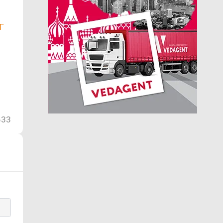
Г
633