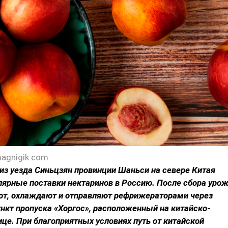
agnigik.com
из уезда Синьцзян провинции Шаньси на севере Китая
лярные поставки нектаринов в Россию. После сбора уро
ют, охлаждают и отправляют рефрижераторами через
нкт пропуска «Хоргос», расположенный на китайско-
ице. При благоприятных условиях путь от китайской