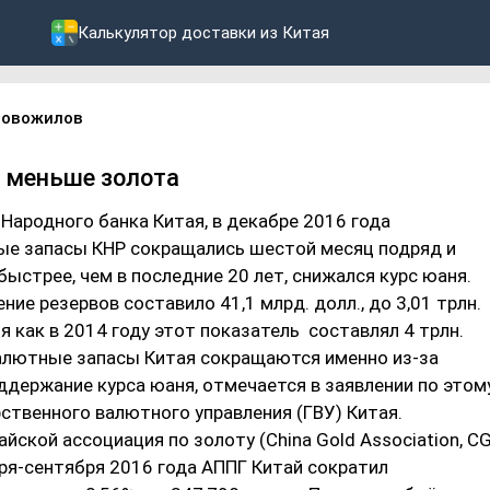
Калькулятор доставки из Китая
Новожилов
ё меньше золота
ародного банка Китая, в декабре 2016 года
е запасы КНР сокращались шестой месяц подряд и
ыстрее, чем в последние 20 лет, снижался курс юаня.
ие резервов составило 41,1 млрд. долл., до 3,01 трлн.
мя как в 2014 году этот показатель составлял 4 трлн.
алютные запасы Китая сокращаются именно из-за
ддержание курса юаня, отмечается в заявлении по этом
ственного валютного управления (ГВУ) Китая.
йской ассоциация по золоту (China Gold Association, C
ря-сентября 2016 года АППГ Китай сократил