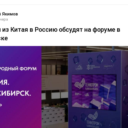
й Якимов
чера
 из Китая в Россию обсудят на форуме в
ске