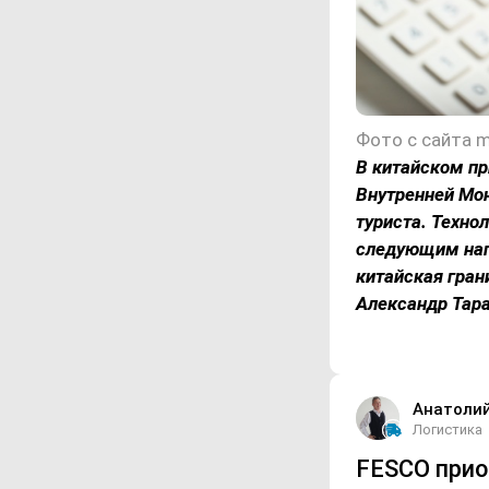
Фото с сайта m
В китайском пр
Внутренней Мон
туриста. Техно
следующим нап
китайская гран
Александр Тар
Анатоли
Логистика
FESCO прио