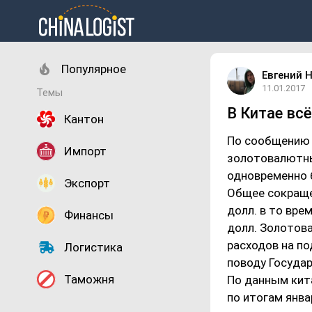
Популярное
Евгений 
11.01.2017
Темы
В Китае вс
Кантон
По сообщению Н
Импорт
золотовалютны
одновременно б
Экспорт
Общее сокращен
долл. в то вре
Финансы
долл. Золотов
расходов на по
Логистика
поводу Государ
Таможня
По данным кита
по итогам янва