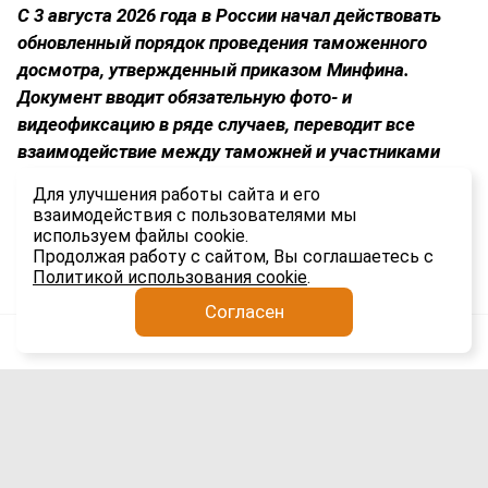
С 3 августа 2026 года в России начал действовать
обновленный порядок проведения таможенного
досмотра, утвержденный приказом Минфина.
Документ вводит обязательную фото- и
видеофиксацию в ряде случаев, переводит все
взаимодействие между таможней и участниками
ВЭД в электронный формат и устанавливает строгие
Для улучшения работы сайта и его
временные рамки для каждого этапа процедуры.
взаимодействия с пользователями мы
используем файлы cookie.
2.2K
Продолжая работу с сайтом, Вы соглашаетесь с
Политикой использования cookie
.
Согласен
Анатолий Якимов
Импорт
5 авг
Сроки доставки гаджетов из Китая в
Россию выросли вдвое: причины и
последствия для рынка