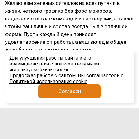
Желаю вам зеленых сигналов на всех путях и в
жизни, четкого графика без форс-мажоров,
надежной сцепки с командой и партнерами, а также
чтобы ваш личный состав всегда был в отличной
форме. Пусть каждый день приносит
удовлетворение от работы, а ваш вклад в общее
дело будет оценен по достоинству.
Для улучшения работы сайта и его
С праздником, уважаемые профи!
взаимодействия с пользователями мы
используем файлы cookie.
2.5K
Продолжая работу с сайтом, Вы соглашаетесь с
Политикой использования cookie
.
Согласен
Анатолий Якимов
Импорт
31 июля
Автодоставка оборудования из Шанхая
в Сибирь через Маньчжурию: опыт
перевозки 19-ю тралами