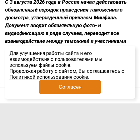
С 3 августа 2026 года в России начал действовать
обновленный порядок проведения таможенного
досмотра, утвержденный приказом Минфина.
Документ вводит обязательную фото- и
видеофиксацию в ряде случаев, переводит все
взаимодействие между таможней и участниками
ВЭД в электронный формат и устанавливает строгие
Для улучшения работы сайта и его
временные рамки для каждого этапа процедуры.
взаимодействия с пользователями мы
используем файлы cookie.
1.1K
Продолжая работу с сайтом, Вы соглашаетесь с
Политикой использования cookie
.
Согласен
Анатолий Якимов
Импорт
5 авг
Сроки доставки гаджетов из Китая в
Россию выросли вдвое: причины и
последствия для рынка