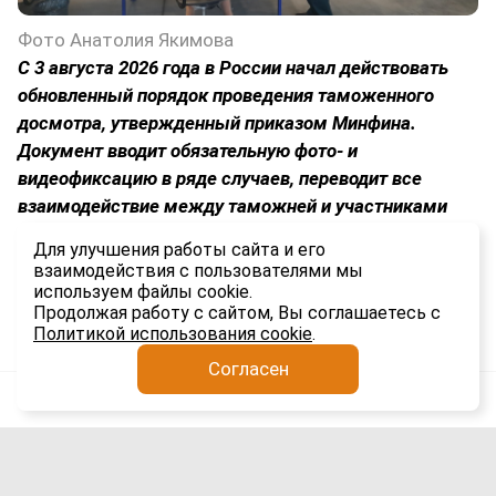
Фото Анатолия Якимова
С 3 августа 2026 года в России начал действовать
обновленный порядок проведения таможенного
досмотра, утвержденный приказом Минфина.
Документ вводит обязательную фото- и
видеофиксацию в ряде случаев, переводит все
взаимодействие между таможней и участниками
ВЭД в электронный формат и устанавливает строгие
Для улучшения работы сайта и его
временные рамки для каждого этапа процедуры.
взаимодействия с пользователями мы
используем файлы cookie.
1.9K
Продолжая работу с сайтом, Вы соглашаетесь с
Политикой использования cookie
.
Согласен
Анатолий Якимов
Импорт
5 авг
Сроки доставки гаджетов из Китая в
Россию выросли вдвое: причины и