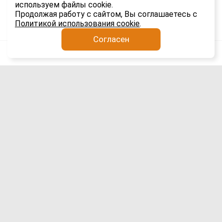
используем файлы cookie.
1.8K
Продолжая работу с сайтом, Вы соглашаетесь с
Политикой использования cookie
.
Согласен
Анатолий Якимов
Импорт
5 авг
Сроки доставки гаджетов из Китая в
Россию выросли вдвое: причины и
последствия для рынка