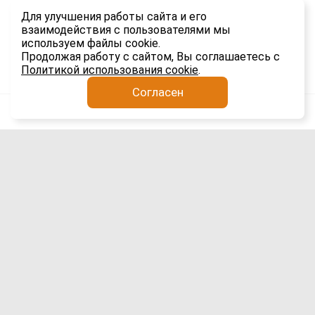
бренду-лидеру в каждой нише и сравнили стоимость
Для улучшения работы сайта и его
товаров в Китае и России.
взаимодействия с пользователями мы
используем файлы cookie.
1.1K
Продолжая работу с сайтом, Вы соглашаетесь с
Политикой использования cookie
.
Согласен
Анатолий Якимов
Логистика
3 авг
Выдача иностранных разрешений в
Чите приостановлена с 3 по 21 августа
2026 года