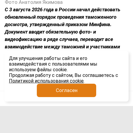
Фото Анатолия Якимова
С 3 августа 2026 года в России начал действовать
обновленный порядок проведения таможенного
досмотра, утвержденный приказом Минфина.
Документ вводит обязательную фото- и
видеофиксацию в ряде случаев, переводит все
взаимодействие между таможней и участниками
ВЭД в электронный формат и устанавливает строгие
Для улучшения работы сайта и его
временные рамки для каждого этапа процедуры.
взаимодействия с пользователями мы
используем файлы cookie.
2.3K
Продолжая работу с сайтом, Вы соглашаетесь с
Политикой использования cookie
.
Согласен
Анатолий Якимов
Импорт
5 авг
Сроки доставки гаджетов из Китая в
Россию выросли вдвое: причины и
последствия для рынка