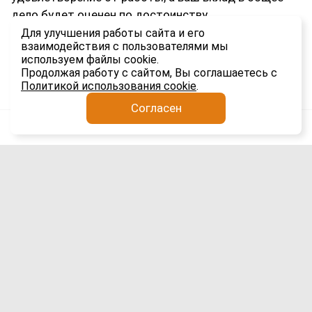
дело будет оценен по достоинству.
Для улучшения работы сайта и его
С праздником, уважаемые профи!
взаимодействия с пользователями мы
используем файлы cookie.
2.3K
Продолжая работу с сайтом, Вы соглашаетесь с
Политикой использования cookie
.
Согласен
Анатолий Якимов
Импорт
31 июля
Автодоставка оборудования из Шанхая
в Сибирь через Маньчжурию: опыт
перевозки 19-ю тралами