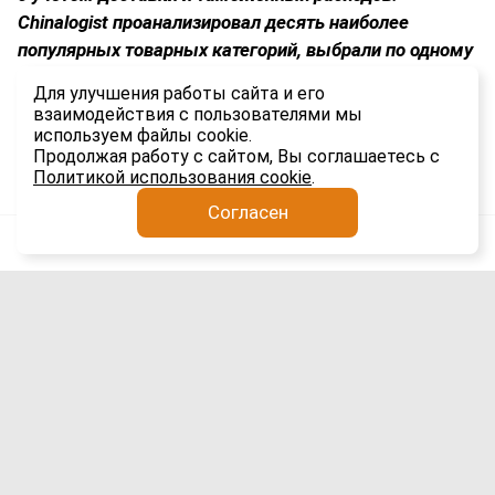
Chinalogist
проанализировал десять наиболее
популярных товарных категорий, выбрали по одному
бренду-лидеру в каждой нише и сравнили стоимость
Для улучшения работы сайта и его
товаров в Китае и России.
взаимодействия с пользователями мы
используем файлы cookie.
1.5K
Продолжая работу с сайтом, Вы соглашаетесь с
Политикой использования cookie
.
Согласен
Анатолий Якимов
Логистика
3 авг
Выдача иностранных разрешений в
Чите приостановлена с 3 по 21 августа
2026 года