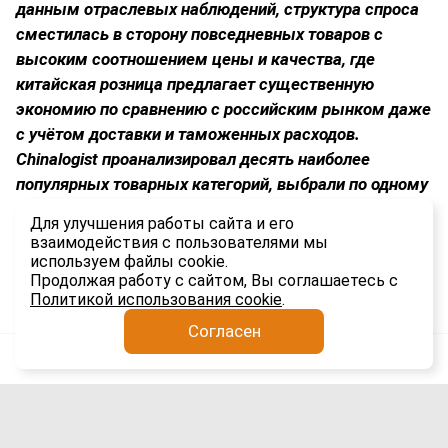
данным отраслевых наблюдений, структура спроса
сместилась в сторону повседневных товаров с
высоким соотношением цены и качества, где
китайская розница предлагает существенную
экономию по сравнению с российским рынком даже
с учётом доставки и таможенных расходов.
Chinalogist
проанализировал десять наиболее
популярных товарных категорий, выбрали по одному
бренду-лидеру в каждой нише и сравнили стоимость
Для улучшения работы сайта и его
товаров в Китае и России.
взаимодействия с пользователями мы
используем файлы cookie.
1.4K
Продолжая работу с сайтом, Вы соглашаетесь с
Политикой использования cookie
.
Согласен
Анатолий Якимов
Логистика
3 авг
Выдача иностранных разрешений в
Чите приостановлена с 3 по 21 августа