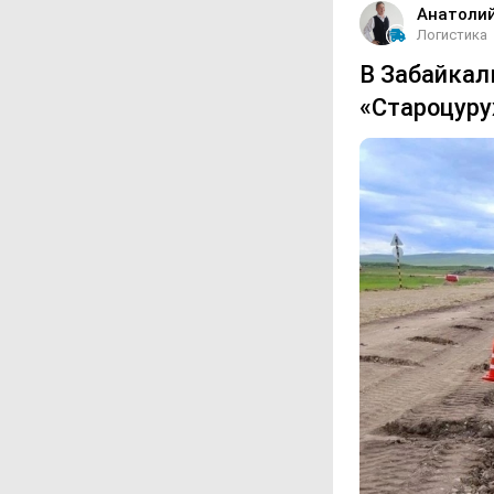
Анатоли
Логистика
В Забайкал
«Староцуру