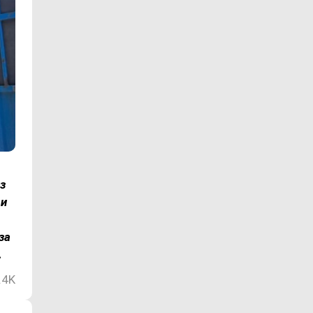
з
 и
за
.
.4K