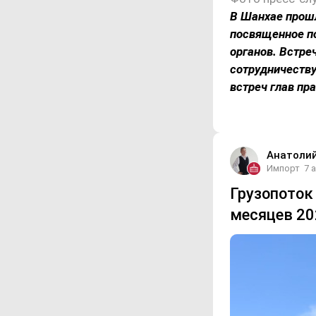
В Шанхае прошл
посвященное п
органов. Встре
сотрудничеству
встреч глав пр
Анатоли
Импорт
7 
Грузопоток 
месяцев 20