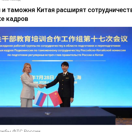
 и таможня Китая расширят сотрудничест
ке кадров
ужбы ФТС России