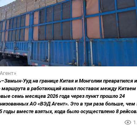
Агент»
–Замын-Ууд на границе Китая и Монголии превратился и
о маршрута в работающий канал поставок между Китаем
рвые семь месяцев 2026 года через пункт прошло 24
анизованных АО «ВЭД Агент». Это в три раза больше, чем 
25 годы вместе взятых, кода было осуществлено 8 рейсов
1