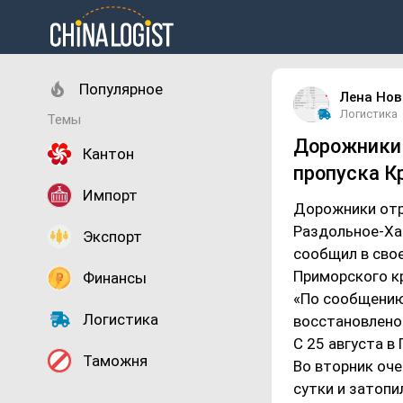
Популярное
Лена Нов
Логистика
Темы
Дорожники 
Кантон
пропуска К
Импорт
Дорожники отр
Раздольное-Хас
Экспорт
сообщил в свое
Приморского кр
Финансы
«По сообщению
Логистика
восстановлено»
С 25 августа 
Таможня
Во вторник оч
сутки и затопи