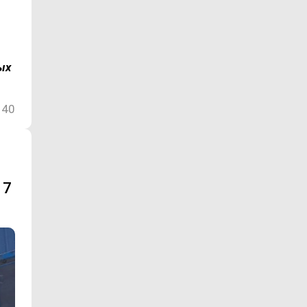
ых
40
 7