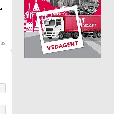
и
832