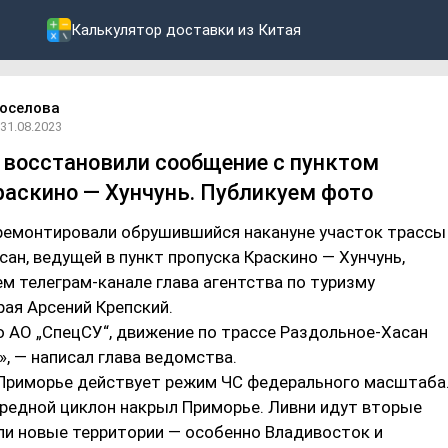
Калькулятор доставки из Китая
оселова
31.08.2023
восстановили сообщение с пунктом
раскино ― Хунчунь. Публикуем фото
емонтировали обрушившийся накануне участок трассы
ан, ведущей в пункт пропуска Краскино ― Хунчунь,
м телеграм-канале глава агентства по туризму
ая Арсений Крепский.
 АО „СпецСУ“, движение по трассе Раздольное-Хасан
, ― написал глава ведомства.
в Приморье действует режим ЧС федерального масштаба
ередной циклон накрыл Приморье. Ливни идут вторые
ли новые территории ― особенно Владивосток и