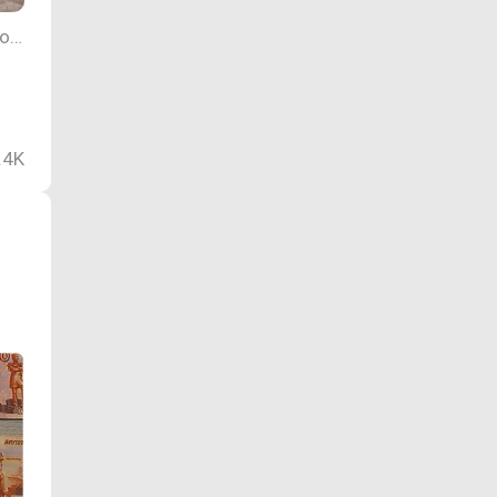
Фото пресс-службы администрации Приаргунского округа Забайкальского края
.4K