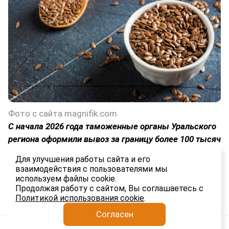
Фото с сайта magnifik.com
С начала 2026 года таможенные органы Уральского
региона оформили вывоз за границу более 100 тысяч
тонн семян масличных культур. Такой объем в два
Для улучшения работы сайта и его
раза выше, чем за тот же период 2025 года.
взаимодействия с пользователями мы
используем файлы cookie.
1.5K
Продолжая работу с сайтом, Вы соглашаетесь с
Политикой использования cookie
.
Согласен
Анатолий Якимов
Импорт
4 авг