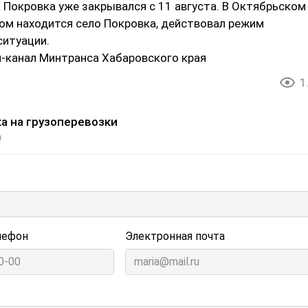
 Покровка уже закрывался с 11 августа. В Октябрьском
ром находится село Покровка, действовал режим
ситуации.
м-канал Минтранса Хабаровского края
1
а на грузоперевозки
и
лефон
Электронная почта