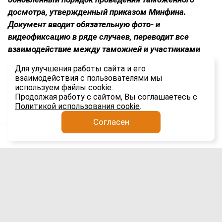
досмотра, утвержденный приказом Минфина.
Документ вводит обязательную фото- и
видеофиксацию в ряде случаев, переводит все
взаимодействие между таможней и участниками
ВЭД в электронный формат и устанавливает строгие
Для улучшения работы сайта и его
временные рамки для каждого этапа процедуры.
взаимодействия с пользователями мы
используем файлы cookie.
1.5K
Продолжая работу с сайтом, Вы соглашаетесь с
Политикой использования cookie
.
Согласен
Анатолий Якимов
Импорт
5 авг
Сроки доставки гаджетов из Китая в
Россию выросли вдвое: причины и
последствия для рынка