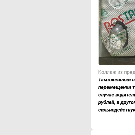
Коллаж из пре
Таможенники в
перемещении то
случае водител
рублей, в друг
сильнодейств