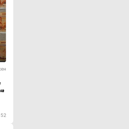
жен
м
на
52