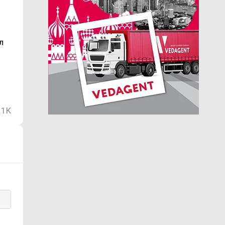
л
.1K