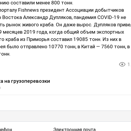
нию составили менее 800 тонн.
 порталу Fishnews президент Ассоциации добытчиков
о Востока Александр Дупляков, пандемия COVID-19 не
ть рынок живого краба. Он даже вырос. Дупляков приве
9 месяцев 2019 года, когда общий объем экспортных
о краба из Приморья составил 19085 тонн. Из них в
ея было отправлено 10770 тонн, в Китай — 7560 тонн, в
тонн.
1
а на грузоперевозки
и
лефон
Электронная почта