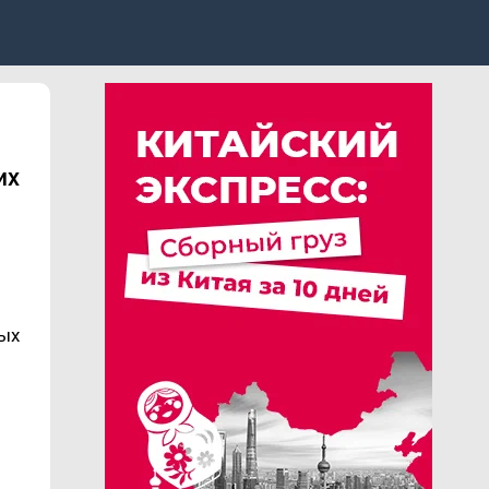
их
ных