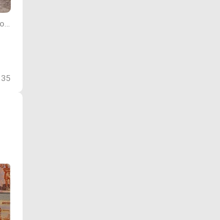
Фото пресс-службы администрации Приаргунского округа Забайкальского края
35