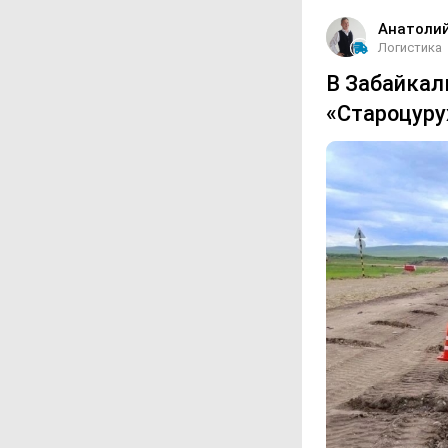
Анатоли
Логистика
В Забайкал
«Староцуру