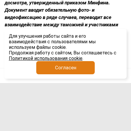
досмотра, утвержденный приказом Минфина.
Документ вводит обязательную фото- и
видеофиксацию в ряде случаев, переводит все
взаимодействие между таможней и участниками
ВЭД в электронный формат и устанавливает строгие
Для улучшения работы сайта и его
временные рамки для каждого этапа процедуры.
взаимодействия с пользователями мы
используем файлы cookie.
1.1K
Продолжая работу с сайтом, Вы соглашаетесь с
Политикой использования cookie
.
Согласен
Анатолий Якимов
Импорт
5 авг
Сроки доставки гаджетов из Китая в
Россию выросли вдвое: причины и
последствия для рынка