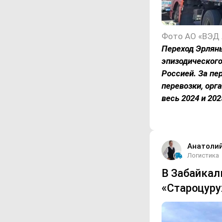
Фото АО «ВЭД 
Переход Эрлянь
эпизодическог
Россией. За пе
перевозки, орг
весь 2024 и 20
Анатоли
Логистика
В Забайкал
«Староцуру