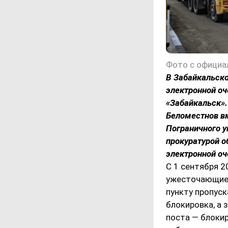
Фото с официа
В Забайкальско
электронной о
«Забайкальск».
Беломестнов в
Пограничного у
прокуратурой 
электронной оч
С 1 сентября 2
ужесточающие 
пункту пропуск
блокировка, а 
поста — блокир