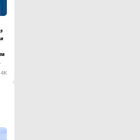
з
 и
за
.
.4K