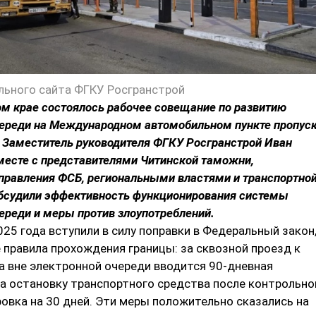
льного сайта ФГКУ Росгранстрой
м крае состоялось рабочее совещание по развитию
череди на Международном автомобильном пункте пропус
 Заместитель руководителя ФГКУ Росгранстрой Иван
месте с представителями Читинской таможни,
правления ФСБ, региональными властями и транспортно
обсудили эффективность функционирования системы
ереди и меры против злоупотреблений.
025 года вступили в силу поправки в Федеральный закон
правила прохождения границы: за сквозной проезд к
а вне электронной очереди вводится 90-дневная
за остановку транспортного средства после контрольно
овка на 30 дней. Эти меры положительно сказались на