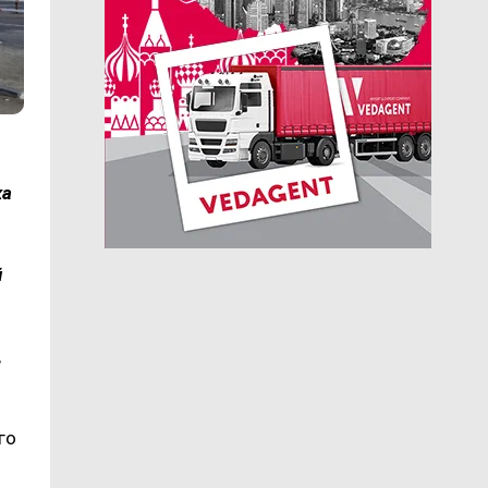
ка
й
,
го