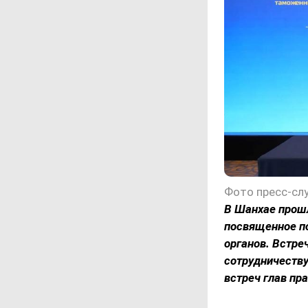
Фото пресс-сл
В Шанхае прошл
посвященное п
органов. Встре
сотрудничеству
встреч глав пр