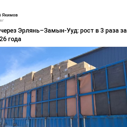
й Якимов
авг
через Эрлянь–Замын-Ууд: рост в 3 раза за
26 года