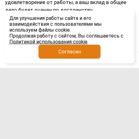
удовлетворение от работы, а ваш вклад в общее
дело будет оценен по достоинству.
Для улучшения работы сайта и его
С праздником, уважаемые профи!
взаимодействия с пользователями мы
используем файлы cookie.
2.4K
Продолжая работу с сайтом, Вы соглашаетесь с
Политикой использования cookie
.
Согласен
Анатолий Якимов
Импорт
31 июля
Автодоставка оборудования из Шанхая
в Сибирь через Маньчжурию: опыт
перевозки 19-ю тралами