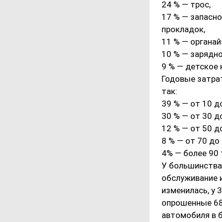
24 % — трос,
17 % — запасно
прокладок,
11 % — органай
10 % — зарядно
9 % — детское 
Годовые затра
так:
39 % — от 10 д
30 % — от 30 д
12 % — от 50 д
8 % — от 70 до 
4% — более 90 
У большинства,
обслуживание и
изменилась, у 
опрошенные 68
автомобиля в 