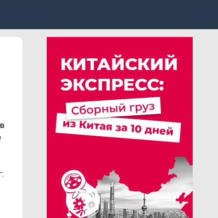
в
е
: