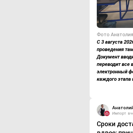
Фото Анатолия
С 3 августа 20
проведения та
Документ вводи
переводит все
электронный ф
каждого этапа
Анатоли
Импорт
вч
Сроки дост
вдвое: при