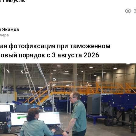
 1 августа.
й Якимов
чера
ая фотофиксация при таможенном
новый порядок с 3 августа 2026