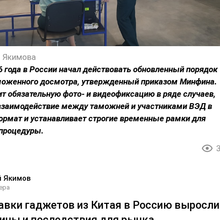
 Якимова
26 года в России начал действовать обновленный порядок
моженного досмотра, утвержденный приказом Минфина.
т обязательную фото- и видеофиксацию в ряде случаев,
 взаимодействие между таможней и участниками ВЭД в
ормат и устанавливает строгие временные рамки для
 процедуры.
й Якимов
ера
авки гаджетов из Китая в Россию выросли
чины и последствия для рынка