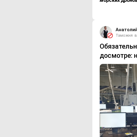
морских дронов
Анатоли
Таможня
в
Обязательн
досмотре: 