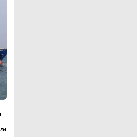
а
аки