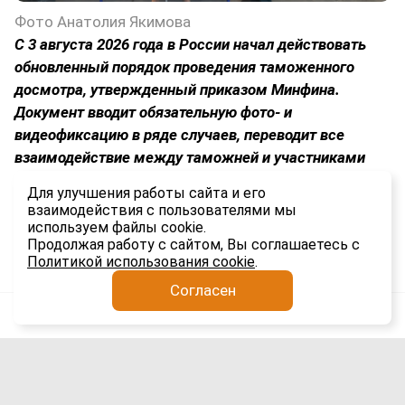
Фото Анатолия Якимова
С 3 августа 2026 года в России начал действовать
обновленный порядок проведения таможенного
досмотра, утвержденный приказом Минфина.
Документ вводит обязательную фото- и
видеофиксацию в ряде случаев, переводит все
взаимодействие между таможней и участниками
ВЭД в электронный формат и устанавливает строгие
Для улучшения работы сайта и его
временные рамки для каждого этапа процедуры.
взаимодействия с пользователями мы
используем файлы cookie.
1K
Продолжая работу с сайтом, Вы соглашаетесь с
Политикой использования cookie
.
Согласен
Анатолий Якимов
Импорт
5 авг
Сроки доставки гаджетов из Китая в
Россию выросли вдвое: причины и
последствия для рынка