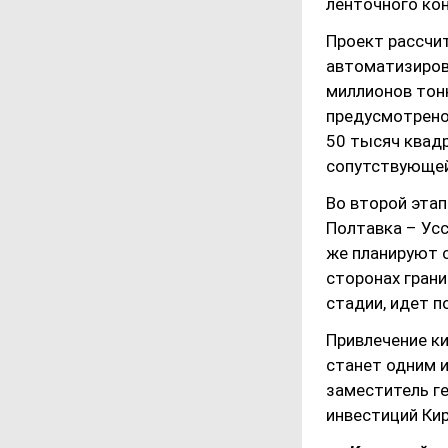
ленточного кон
Проект рассчи
автоматизиров
миллионов тонн
предусмотрено
50 тысяч квадр
сопутствующей
Во второй эта
Полтавка – Ус
же планируют 
сторонах грани
стадии, идет п
Привлечение к
станет одним 
заместитель г
инвестиций Кир