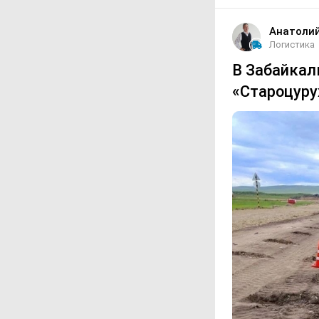
Анатоли
Логистика
В Забайкал
«Староцуру