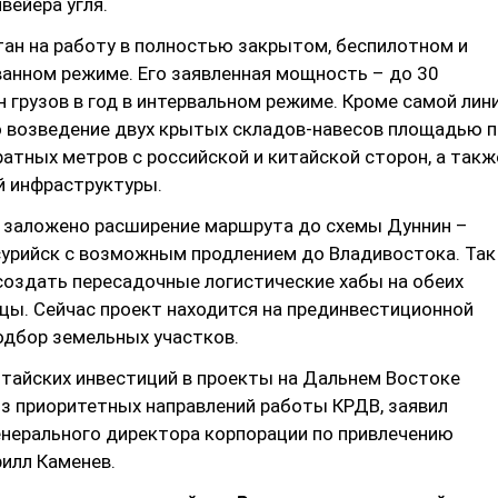
вейера угля.
тан на работу в полностью закрытом, беспилотном и
анном режиме. Его заявленная мощность – до 30
 грузов в год в интервальном режиме. Кроме самой лини
 возведение двух крытых складов-навесов площадью п
атных метров с российской и китайской сторон, а такж
 инфраструктуры.
п заложено расширение маршрута до схемы Дуннин –
сурийск с возможным продлением до Владивостока. Так
создать пересадочные логистические хабы на обеих
цы. Сейчас проект находится на прединвестиционной
одбор земельных участков.
итайских инвестиций в проекты на Дальнем Востоке
из приоритетных направлений работы КРДВ, заявил
енерального директора корпорации по привлечению
илл Каменев.