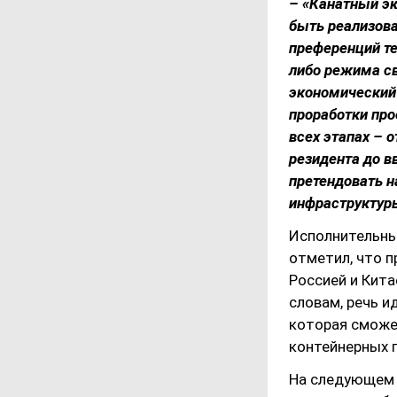
– «Канатный эк
быть реализов
преференций т
либо режима с
экономический
проработки про
всех этапах – 
резидента до в
претендовать н
инфраструктур
Исполнительны
отметил, что 
Россией и Кита
словам, речь и
которая сможе
контейнерных г
На следующем 