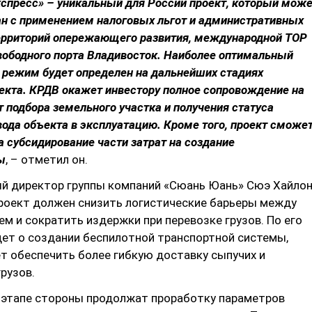
спресс» – уникальный для России проект, который мож
ан с применением налоговых льгот и административных
ерриторий опережающего развития, международной ТОР
вободного порта Владивосток. Наиболее оптимальный
 режим будет определен на дальнейших стадиях
екта. КРДВ окажет инвестору полное сопровождение на
от подбора земельного участка и получения статуса
вода объекта в эксплуатацию. Кроме того, проект сможе
а субсидирование части затрат на создание
ы
, – отметил он.
й директор группы компаний «Сюань Юань» Сюэ Хайло
проект должен снизить логистические барьеры между
ем и сократить издержки при перевозке грузов. По его
дет о создании беспилотной транспортной системы,
т обеспечить более гибкую доставку сыпучих и
рузов.
этапе стороны продолжат проработку параметров