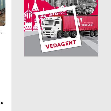
Фото Службы корпоративных коммуникаций Забайкальской железной дороги
и
го