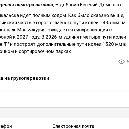
цессы осмотра вагонов,
– добавил Евгений Демешко.
йкальска идет полным ходом. Как было сказано выше,
ийская часть второго главного пути колеи 1435 мм на
йкальск-Маньчжурия; ожидается синхронизация с
оной к 2027 году. В 2026-м удлинят четыре пути колеи
е "Г" и построят дополнительные пути колеи 1520 мм в
очном и сортировочном парках.
а на грузоперевозки
и
лефон
Электронная почта