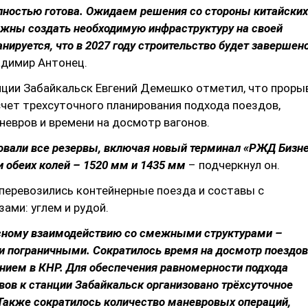
лностью готова. Ожидаем решения со стороны китайских
лжны создать необходимую инфраструктуру на своей
анируется, что в 2027 году строительство будет завершен
адимир Антонец.
нции Забайкальск Евгений Демешко отметил, что проры
чет трехсуточного планирования подхода поездов,
евров и времени на досмотр вагонов.
овали все резервы, включая новый терминал «РЖД Бизн
и обеих колей – 1520 мм и 1435 мм
– подчеркнул он.
 перевозились контейнерные поезда и составы с
ами: углем и рудой.
есному взаимодействию со смежными структурами –
 пограничными. Сократилось время на досмотр поездов
нием в КНР. Для обеспечения равномерности подхода
вов к станции Забайкальск организовано трёхсуточное
Также сократилось количество маневровых операций,