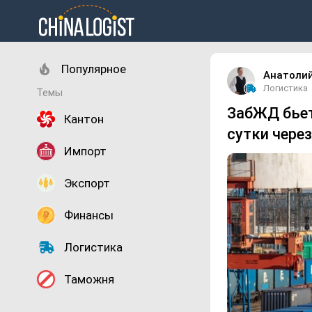
Популярное
Анатоли
Логистика
Темы
ЗабЖД бьет
Кантон
сутки чере
Импорт
Экспорт
Финансы
Логистика
Таможня