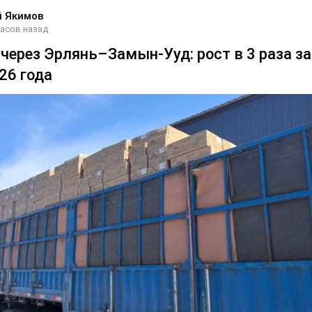
й Якимов
часов назад
через Эрлянь–Замын-Ууд: рост в 3 раза за
26 года