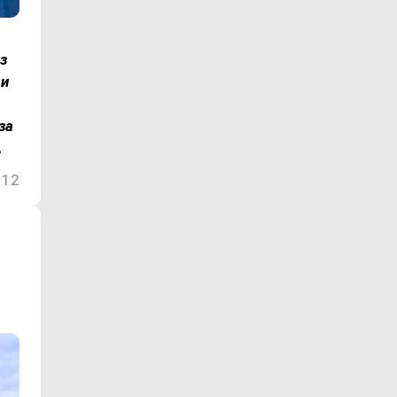
з
 и
за
.
112