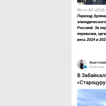
Фото АО «ВЭД 
Переход Эрлянь
эпизодическог
Россией. За пе
перевозки, орг
весь 2024 и 20
Анатоли
Логистика
В Забайкал
«Староцуру