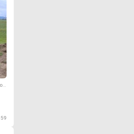
Фото пресс-службы администрации Приаргунского округа Забайкальского края
159