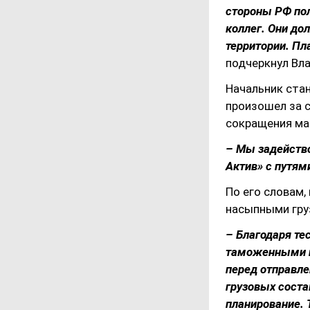
стороны РФ по
коллег. Они до
территории. Пл
подчеркнул Вл
Начальник ста
произошел за с
сокращения ман
– Мы задейств
Актив» с путям
По его словам,
насыпными груз
– Благодаря т
таможенными и
перед отправле
грузовых соста
планирование. 