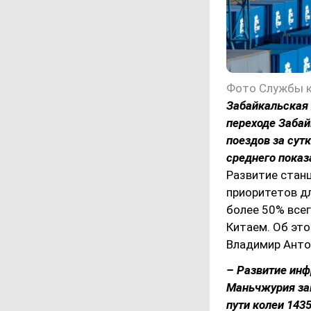
Забайкальская 
переходе Забай
поездов за сут
среднего показ
Развитие станц
приоритетов дл
более 50% всег
Китаем. Об эт
Владимир Антон
– Развитие инф
Маньчжурия зав
пути колеи 143