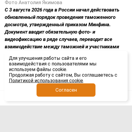
Фото Анатолия Якимова
С 3 августа 2026 года в России начал действовать
обновленный порядок проведения таможенного
досмотра, утвержденный приказом Минфина.
Документ вводит обязательную фото- и
видеофиксацию в ряде случаев, переводит все
взаимодействие между таможней и участниками
ВЭД в электронный формат и устанавливает строгие
Для улучшения работы сайта и его
временные рамки для каждого этапа процедуры.
взаимодействия с пользователями мы
используем файлы cookie.
1.7K
Продолжая работу с сайтом, Вы соглашаетесь с
Политикой использования cookie
.
Согласен
Анатолий Якимов
Импорт
5 авг
Сроки доставки гаджетов из Китая в
Россию выросли вдвое: причины и
последствия для рынка