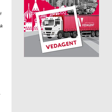
!
ой
у