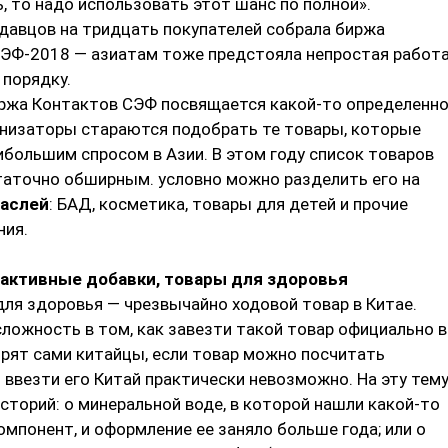
, то надо использовать этот шанс по полной».
давцов на тридцать покупателей собрала биржа
СЭФ-2018 — азиатам тоже предстояла непростая работа
 порядку.
ржа Контактов СЭФ посвящается какой-то определенн
анизаторы стараются подобрать те товары, которые
большим спросом в Азии. В этом году список товаров
таточно обширным. условно можно разделить его на
раслей
: БАД, косметика, товары для детей и прочие
ния.
 активные добавки, товары для здоровья
ля здоровья — чрезвычайно ходовой товар в Китае.
ложность в том, как завезти такой товар официально в
орят сами китайцы, если товар можно посчитать
 ввезти его Китай практически невозможно. На эту тем
сторий: о минеральной воде, в которой нашли какой-то
мпонент, и оформление ее заняло больше года; или о