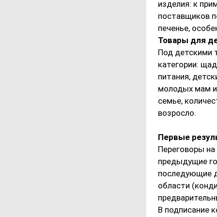
изделия: к при
поставщиков п
печенье, особе
Товары для д
Под детскими 
категории: ща
питания, детск
молодых мам и 
семье, количес
возросло.
Первые резул
Переговоры на 
предыдущие го
последующие д
области (конд
предварительн
В подписание к