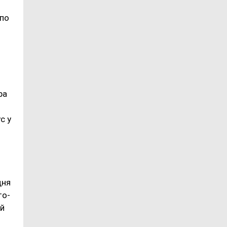
 по
ра
с у
дня
то-
ой