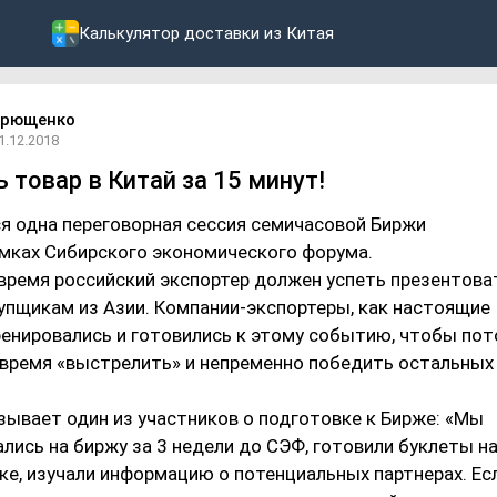
Калькулятор доставки из Китая
дрющенко
1.12.2018
 товар в Китай за 15 минут!
ся одна переговорная сессия семичасовой Биржи
амках Сибирского экономического форума.
 время российский экспортер должен успеть презентова
упщикам из Азии. Компании-экспортеры, как настоящие
ренировались и готовились к этому событию, чтобы по
 время «выстрелить» и непременно победить остальных
зывает один из участников о подготовке к Бирже: «Мы
лись на биржу за 3 недели до СЭФ, готовили буклеты н
е, изучали информацию о потенциальных партнерах. Ес