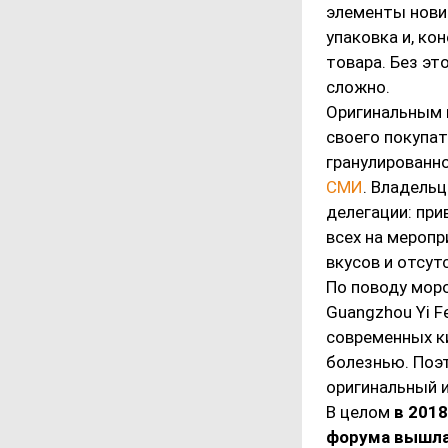
элементы нови
упаковка и, ко
товара. Без эт
сложно.
Оригинальным 
своего покупат
гранулированн
СМИ
. Владель
делегации: при
всех на мероп
вкусов и отсут
По поводу мор
Guangzhou Yi F
современных к
болезнью. Поэт
оригинальный 
В целом
в 201
форума вышла