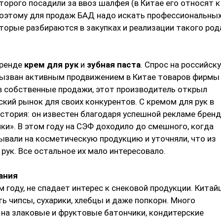
торого посадили за ввоз шалфея (в Китае его относят к
Поэтому для продаж БАД надо искать профессиональны
торые разбираются в закупках и реализации такого род
тренде
крем для рук
и
зубная паста
. Спрос на российск
вызван активным продвижением в Китае товаров фирмы
ив собственные продажи, этот производитель открыл
ский рынок для своих конкурентов. С кремом для рук в
стория: он известен благодаря успешной рекламе брен
ки». В этом году на СЭФ доходило до смешного, когда
ывали на косметическую продукцию и уточняли, что из
 рук. Все остальное их мало интересовало.
ания
м году, не спадает интерес к снековой продукции. Кита
ь чипсы, сухарики, хлебцы и даже попкорн. Много
 на злаковые и фруктовые батончики, кондитерские