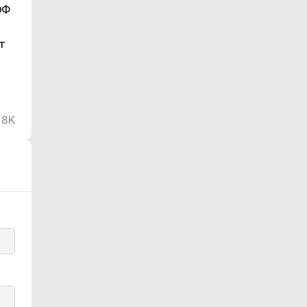
ЭФ
т
8K