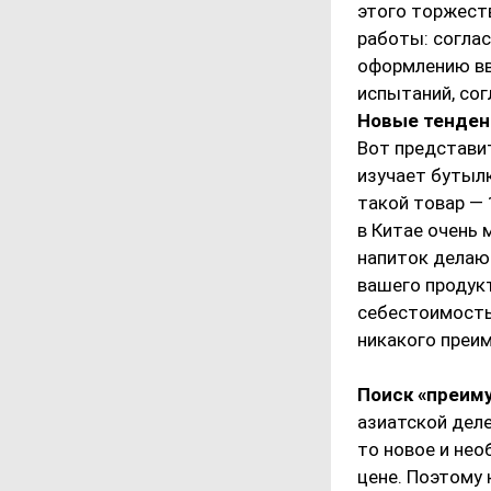
этого торжест
работы: соглас
оформлению вво
испытаний, сог
Новые тенден
Вот представит
изучает бутыл
такой товар — 
в Китае очень 
напиток делают
вашего продук
себестоимость 
никакого преи
Поиск «преим
азиатской деле
то новое и нео
цене. Поэтому