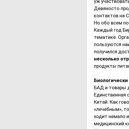
уж участвовать
Девяносто про
контактов на 
Но обо всем по
Каждый год Би
тематике. Орг
пользуются наи
получился дос
несколько от
продукты пита
Биологически
БАД и товары д
Единственная с
Китай. Как гов
«лечебным», то
ходит немало и
медицинский ко