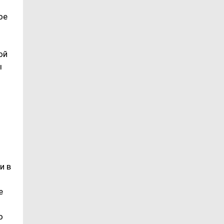
ое
ой
ы
м
и в
е
о