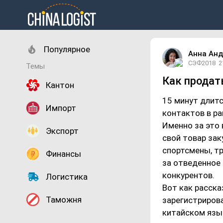
Популярное
Анна Ан
СЭФ2018
2
Темы
Как продать
Кантон
15 минут длит
Импорт
контактов в р
Именно за это
Экспорт
свой товар зак
спортсмены, т
Финансы
за отведенное
конкурентов.
Логистика
Вот как расска
Таможня
зарегистрирова
китайском язык