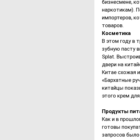
бизнесмене, ко
наркотикам). 
импортеров, ко
товаров.
Косметика
В этом году в 
зубную пасту 
Splat. Выстро
двери на китай
Китае схожая и
«Бархатные руч
китайцы показ
этого крем для
Продукты пит
Как и в прошло
готовы покупат
запросов было