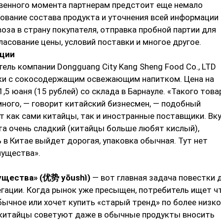
венного момента партнерам предстоит еще немало
ование состава продукта и уточнения всей информации
за в страну покупателя, отправка пробной партии для
ласование цены, условий поставки и многое другое.
ции
ель компании Dongguang City Kang Sheng Food Co., LTD
ки с сокосодержащим освежающим напитком. Цена на
1,5 юаня (15 рублей) со склада в Барнауле. «Такого това
много, — говорит китайский бизнесмен, — подобный
 как сами китайцы, так и иностранные поставщики. Вку
та очень сладкий (китайцы больше любят кислый),
в Китае выйдет дорогая, упаковка обычная. Тут нет
мущества».
ущества» (优势 yōushì)
— вот главная задача повестки 
гации. Когда рынок уже пресыщен, потребитель ищет ч
бычное или хочет купить «старый тренд» по более низк
 китайцы советуют даже в обычные продукты вносить