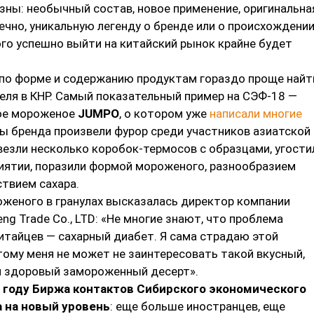
зны: необычный состав, новое применение, оригинальна
нечно, уникальную легенду о бренде или о происхождени
ого успешно выйти на китайский рынок крайне будет
по форме и содержанию продуктам гораздо проще найт
еля в КНР. Самый показательный пример на СЭФ-18 —
ое мороженое
JUMPO
, о котором уже
написали многие
цы бренда произвели фурор среди участников азиатской
везли несколько коробок-термосов с образцами, угости
риятии, поразили формой мороженого, разнообразием
ствием сахара.
оженого в гранулах высказалась директор компании
eng Trade Co., LTD: «Не многие знают, что проблема
итайцев — сахарный диабет. Я сама страдаю этой
ому меня не может не заинтересовать такой вкусный,
и здоровый замороженный десерт».
8 году Биржа контактов Сибирского экономического
 на новый уровень
: еще больше иностранцев, еще