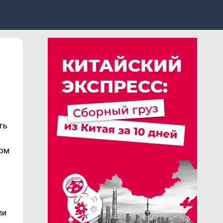
ть
том
а
ли