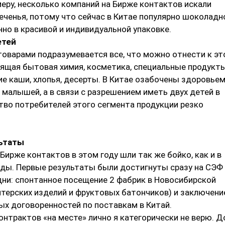
меру, несколько компаний на Бирже контактов искали
еченья, потому что сейчас в Китае популярно шоколадн
нно в красивой и индивидуальной упаковке.
етей
товарами подразумевается все, что можно отнести к эт
дящая бытовая химия, косметика, специальные продукт
ие каши, хлопья, десерты. В Китае озабочены здоровье
малышей, а в связи с разрешением иметь двух детей в
тво потребителей этого сегмента продукции резко
ьтаты
Бирже контактов в этом году шли так же бойко, как и в
ды. Первые результаты были достигнуты сразу на СЭФ 
ни: спонтанное посещение 2 фабрик в Новосибирской
итерских изделий и фруктовых батончиков) и заключени
ых договоренностей по поставкам в Китай.
онтрактов «на месте» лично я категорически не верю. Д