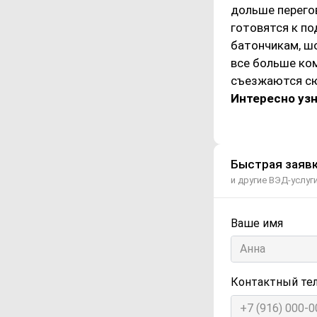
дольше перего
готовятся к п
батончикам, ш
все больше ком
съезжаются сю
Интересно узн
Быстрая заявк
и другие ВЭД-услуг
Ваше имя
Контактный те