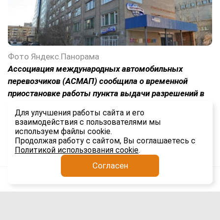
Фото Яндекс.Панорама
Ассоциация международных автомобильных
перевозчиков (АСМАП) сообщила о временной
приостановке работы пункта выдачи разрешений в
городе Чита. Ограничение затронет период с 3 по 21
Для улучшения работы сайта и его
августа 2026 года.
взаимодействия с пользователями мы
используем файлы cookie.
1.5K
Продолжая работу с сайтом, Вы соглашаетесь с
Политикой использования cookie
.
Согласен
Анатолий Якимов
Логистика
3 авг
Шерегеш и Китай: новые
железнодорожные перспективы