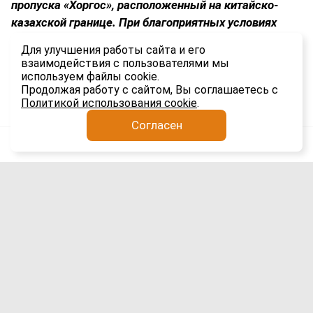
пропуска «Хоргос», расположенный на китайско-
казахской границе. При благоприятных условиях
путь от китайской плантации до российских
Для улучшения работы сайта и его
магазинов занимает около семи дней.
взаимодействия с пользователями мы
используем файлы cookie.
2.1K
Продолжая работу с сайтом, Вы соглашаетесь с
Политикой использования cookie
.
Согласен
Анатолий Якимов
Финансы
6 авг
Цифровой юань в Маньчжурии: Китай
готовит ввод нового платежного
инструмента для россиян