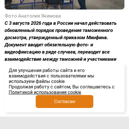
Фото Анатолия Якимова
С 3 августа 2026 года в России начал действовать
обновленный порядок проведения таможенного
досмотра, утвержденный приказом Минфина.
Документ вводит обязательную фото- и
видеофиксацию в ряде случаев, переводит все
взаимодействие между таможней и участниками
ВЭД в электронный формат и устанавливает строгие
Для улучшения работы сайта и его
временные рамки для каждого этапа процедуры.
взаимодействия с пользователями мы
используем файлы cookie.
2.8K
Продолжая работу с сайтом, Вы соглашаетесь с
Политикой использования cookie
.
Согласен
Анатолий Якимов
Импорт
5 авг
Сроки доставки гаджетов из Китая в
Россию выросли вдвое: причины и