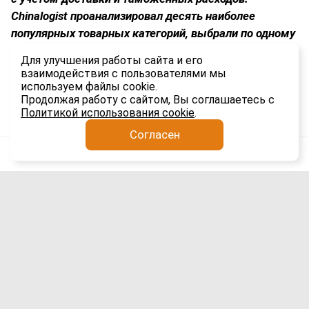
Chinalogist
проанализировал десять наиболее
популярных товарных категорий, выбрали по одному
бренду-лидеру в каждой нише и сравнили стоимость
Для улучшения работы сайта и его
товаров в Китае и России.
взаимодействия с пользователями мы
используем файлы cookie.
1.3K
Продолжая работу с сайтом, Вы соглашаетесь с
Политикой использования cookie
.
Согласен
Анатолий Якимов
Логистика
3 авг
Выдача иностранных разрешений в
Чите приостановлена с 3 по 21 августа
2026 года