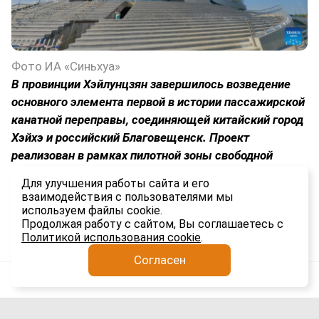
Фото ИА «Синьхуа»
В провинции Хэйлунцзян завершилось возведение
основного элемента первой в истории пассажирской
канатной переправы, соединяющей китайский город
Хэйхэ и российский Благовещенск. Проект
реализован в рамках пилотной зоны свободной
торговли и введут в эксплуатацию до конца 2026
Для улучшения работы сайта и его
года.
взаимодействия с пользователями мы
используем файлы cookie.
1.4K
Продолжая работу с сайтом, Вы соглашаетесь с
Политикой использования cookie
.
Согласен
Анатолий Якимов
Экспорт
4 авг
Экспорт масличных культур с Урала