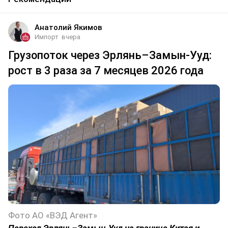
Анатолий Якимов
Импорт
вчера
Грузопоток через Эрлянь–Замын-Ууд:
рост в 3 раза за 7 месяцев 2026 года
Фото АО «ВЭД Агент»
Переход Эрлянь–Замын-Ууд на границе Китая и